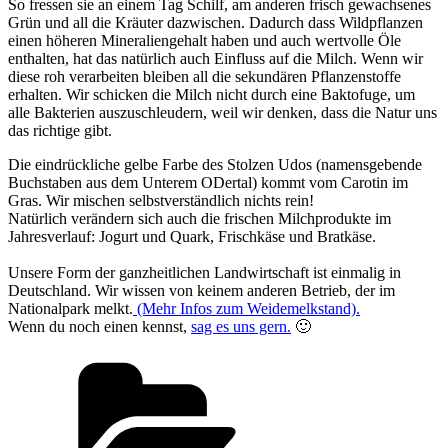
So fressen sie an einem Tag Schilf, am anderen frisch gewachsenes
Grün und all die Kräuter dazwischen. Dadurch dass Wildpflanzen
einen höheren Mineraliengehalt haben und auch wertvolle Öle
enthalten, hat das natürlich auch Einfluss auf die Milch. Wenn wir
diese roh verarbeiten bleiben all die sekundären Pflanzenstoffe
erhalten. Wir schicken die Milch nicht durch eine Baktofuge, um
alle Bakterien auszuschleudern, weil wir denken, dass die Natur uns
das richtige gibt.
Die eindrückliche gelbe Farbe des Stolzen Udos (namensgebende
Buchstaben aus dem Unterem ODertal) kommt vom Carotin im
Gras. Wir mischen selbstverständlich nichts rein!
Natürlich verändern sich auch die frischen Milchprodukte im
Jahresverlauf: Jogurt und Quark, Frischkäse und Bratkäse.
Unsere Form der ganzheitlichen Landwirtschaft ist einmalig in
Deutschland. Wir wissen von keinem anderen Betrieb, der im
Nationalpark melkt.
(Mehr Infos zum Weidemelkstand).
Wenn du noch einen kennst,
sag es uns gern.
🙂