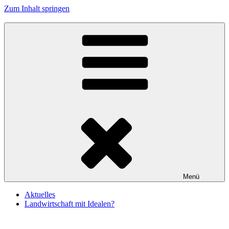
Zum Inhalt springen
Hof Stolze Kuh
Das Wesen der Kuh achten
Menü
Aktuelles
Landwirtschaft mit Idealen?