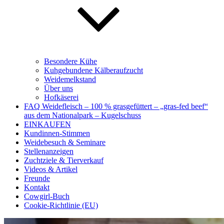
Besondere Kühe
Kuhgebundene Kälberaufzucht
Weidemelkstand
Über uns
Hofkäserei
FAQ Weidefleisch – 100 % grasgefüttert – „gras-fed beef“
aus dem Nationalpark – Kugelschuss
EINKAUFEN
Kundinnen-Stimmen
Weidebesuch & Seminare
Stellenanzeigen
Zuchtziele & Tierverkauf
Videos & Artikel
Freunde
Kontakt
Cowgirl-Buch
Cookie-Richtlinie (EU)