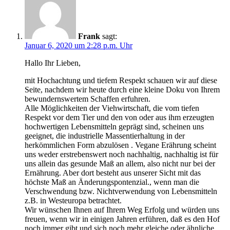
Frank
sagt:
Januar 6, 2020 um 2:28 p.m. Uhr
Hallo Ihr Lieben,
mit Hochachtung und tiefem Respekt schauen wir auf diese
Seite, nachdem wir heute durch eine kleine Doku von Ihrem
bewundernswertem Schaffen erfuhren.
Alle Möglichkeiten der Viehwirtschaft, die vom tiefen
Respekt vor dem Tier und den von oder aus ihm erzeugten
hochwertigen Lebensmitteln geprägt sind, scheinen uns
geeignet, die industrielle Massentierhaltung in der
herkömmlichen Form abzulösen . Vegane Erährung scheint
uns weder erstrebenswert noch nachhaltig, nachhaltig ist für
uns allein das gesunde Maß an allem, also nicht nur bei der
Ernährung. Aber dort besteht aus unserer Sicht mit das
höchste Maß an Änderungspontenzial., wenn man die
Verschwendung bzw. Nichtverwendung von Lebensmitteln
z.B. in Westeuropa betrachtet.
Wir wünschen Ihnen auf Ihrem Weg Erfolg und würden uns
freuen, wenn wir in einigen Jahren erführen, daß es den Hof
noch immer gibt und sich noch mehr gleiche oder ähnliche