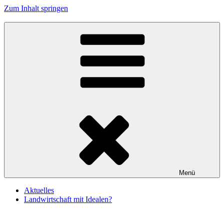
Zum Inhalt springen
Hof Stolze Kuh
Das Wesen der Kuh achten
Menü
Aktuelles
Landwirtschaft mit Idealen?