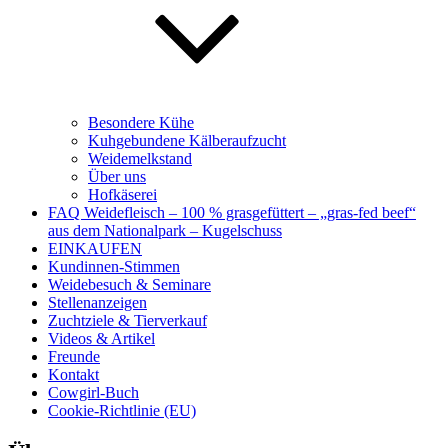
Besondere Kühe
Kuhgebundene Kälberaufzucht
Weidemelkstand
Über uns
Hofkäserei
FAQ Weidefleisch – 100 % grasgefüttert – „gras-fed beef“
aus dem Nationalpark – Kugelschuss
EINKAUFEN
Kundinnen-Stimmen
Weidebesuch & Seminare
Stellenanzeigen
Zuchtziele & Tierverkauf
Videos & Artikel
Freunde
Kontakt
Cowgirl-Buch
Cookie-Richtlinie (EU)